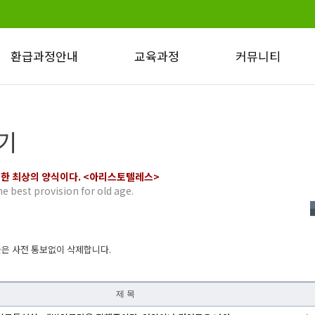
환급과정안내
교육과정
커뮤니티
고용보험안내
일반직무
수강후기
수강안내
보육
자격증 취득정보
기
수료기준 및 유의사항
병원
이벤트
모사방지안내
법정교육
위한 최상의 양식이다. <아리스토텔레스>
교육과정 개설일정
산업안전
he best provision for old age.
경비
글은 사전 통보없이 삭제합니다.
제 목