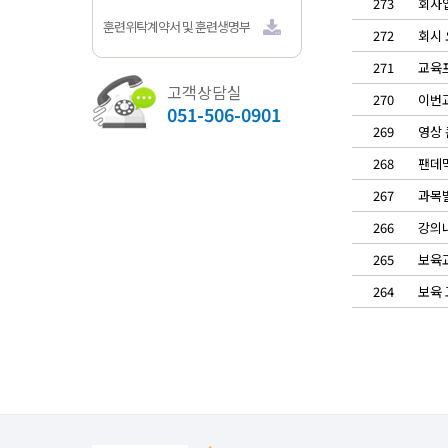
273
회사업
훈련위탁계약서 및 훈련생명부
272
회시 
271
교육프
고객상담실
270
이번교
051-506-0901
269
영상 
268
팬데믹
267
과목별
266
강의내
265
보육교
264
보육 