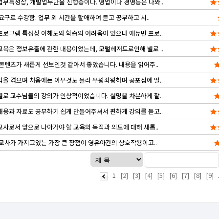
무특성상, 개발업무만을 진행중이다. 영업이나 경영등은 나와..
요구로 수강함. 업무 외 시간을 할애하여 듣고 공부하고 시..
로그램 특성상 이해도와 학습의 어려움이 있으나 애듀빈 프로..
육은 정보유출에 관한 내용이었는데, 모럴헤저드로인해 별로 ..
콘텐츠가 새롭게 선보인것 같아서 좋았습니다. 내용을 읽어주..
을 겪으며 처음에는 아무것도 몰라 우왕좌왕하며 공포심에 떨..
로 교수님들의 강의가 인상적이었습니다. 설명을 차분하게 잘..
용과 자료도 공부하기 쉽게 만들어주셔서 편하게 강의를 듣고..
사로서 앞으로 나아가야 할 교육의 목적과 의도에 대해 새롭..
교사가 가지고있는 가장 큰 장점이 영유아간의 상호작용이고..
1
[2]
[3]
[4]
[5]
[6]
[7]
[8]
[9]
.