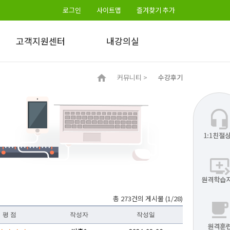
로그인
사이트맵
즐겨찾기 추가
고객지원센터
내강의실
공지사항
수강정보
커뮤니티 >
수강후기
학습토론방 공지
수료증출력
자주묻는질문
학습교안
부정훈련 신문고
학습매뉴얼
원격학습지원
1:1친절상담
학습지원프로그램
서식자료실
총 273건의 게시물 (1/28)
평 점
작성자
작성일