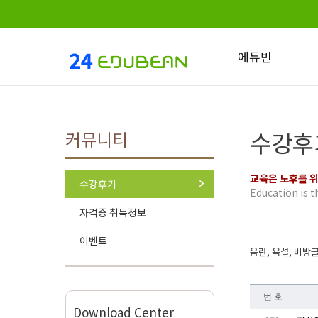
에듀빈
인사말
회사소개
수강후
커뮤니티
미션과 비젼
교육운영체계
교육은 노후를 
수강후기
찾아오시는 길
Education is t
자격증 취득정보
이벤트
음란, 욕설, 비방
번 호
Download Center